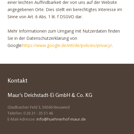
einer leichten Auffindbarkeit der von uns auf der Website
angegebenen Orte. Dies stellt ein berechtigtes Interesse im
Sinne von Art. 6 Abs. 1 lit. f DSGVO dar.
Mehr Informationen zum Umgang mit Nutzerdaten finden
Sie in der Datenschutzerklärung von
Google:
https://www.google.de/intl/de/policies/privacy/
.
Kontakt
Maur's Deichstadt-Ei GmbH & Co. KG
Gladbacher Feld 3, 56566 Neuwied
Telefon: 0 26 31 - 35 51 46
E-Mail-Adresse:
info@huehnerhof-maur.de