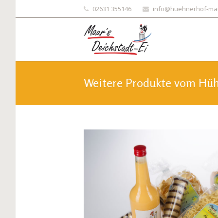
02631 355146
info@huehnerhof-ma
Weitere Produkte vom Hü